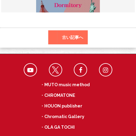
o
a
k
古い記事へ
・MUTO music method
・CHROMATONE
・HOUON publisher
・Chromatic Gallery
・OLA GA TOCHI