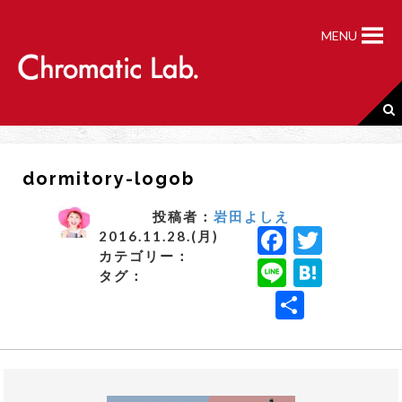
S
k
MENU
i
p
t
o
c
o
n
dormitory-logob
t
e
n
投稿者：
岩田よしえ
F
T
t
2016.11.28.(月)
カテゴリー：
a
w
Li
H
タグ：
c
it
n
a
共
e
t
e
t
有
b
e
e
o
r
n