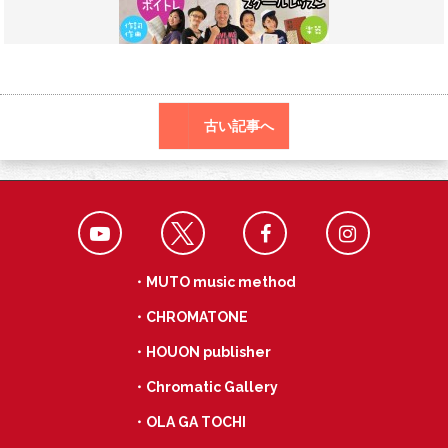
o
a
k
古い記事へ
・MUTO music method
・CHROMATONE
・HOUON publisher
・Chromatic Gallery
・OLA GA TOCHI