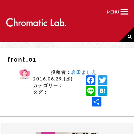
S
k
MENU
i
p
t
o
c
o
n
front_01
t
e
n
投稿者：
岩田よしえ
F
T
t
2016.06.29.(水)
カテゴリー：
a
w
Li
H
タグ：
c
it
n
a
共
e
t
e
t
有
b
e
e
o
r
n