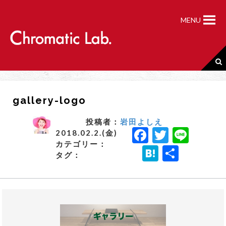
S
k
MENU
i
p
t
o
c
o
n
gallery-logo
t
e
n
投稿者：
岩田よしえ
F
T
Li
t
2018.02.2.(金)
カテゴリー：
a
w
n
H
共
タグ：
c
it
e
a
有
e
t
t
b
e
e
o
r
n