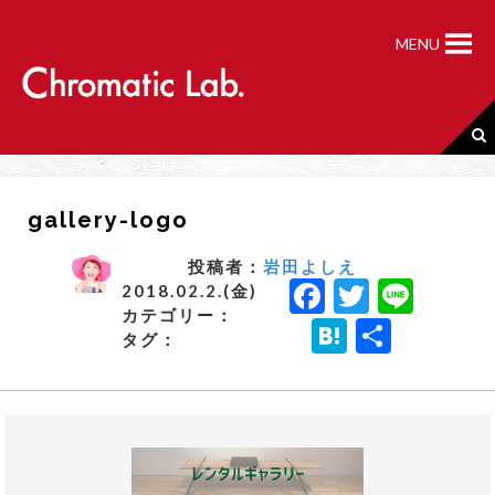
S
k
MENU
i
p
t
o
c
o
n
gallery-logo
t
e
n
投稿者：
岩田よしえ
F
T
Li
t
2018.02.2.(金)
カテゴリー：
a
w
n
H
共
タグ：
c
it
e
a
有
e
t
t
b
e
e
o
r
n