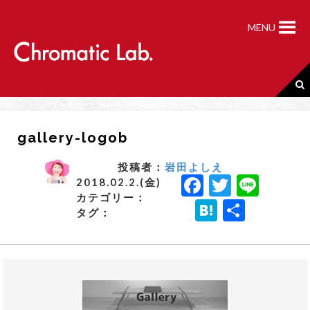
S
k
MENU
i
p
t
o
c
o
n
gallery-logob
t
e
n
投稿者：
岩田よしえ
F
T
Li
t
2018.02.2.(金)
カテゴリー：
a
w
n
H
共
タグ：
c
it
e
a
有
e
t
t
b
e
e
o
r
n