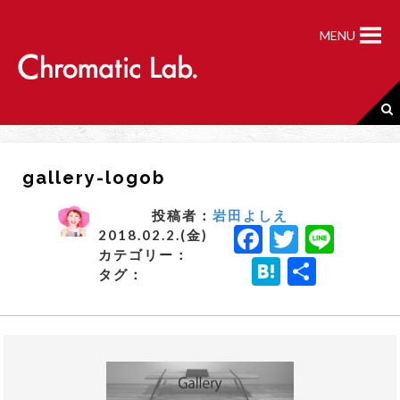
S
k
MENU
i
p
t
o
c
o
n
gallery-logob
t
e
n
投稿者：
岩田よしえ
F
T
Li
t
2018.02.2.(金)
カテゴリー：
a
w
n
H
共
タグ：
c
it
e
a
有
e
t
t
b
e
e
o
r
n