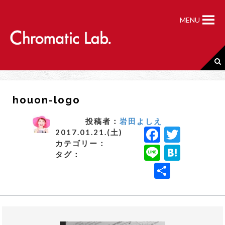
S
k
MENU
i
p
t
o
c
o
n
houon-logo
t
e
n
投稿者：
岩田よしえ
F
T
t
2017.01.21.(土)
カテゴリー：
a
w
Li
H
タグ：
c
it
n
a
共
e
t
e
t
有
b
e
e
o
r
n