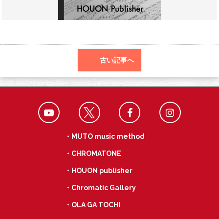
o
a
k
古い記事へ
・MUTO music method
・CHROMATONE
・HOUON publisher
・Chromatic Gallery
・OLA GA TOCHI