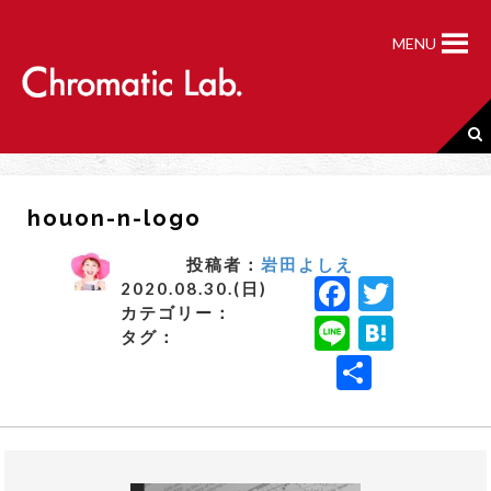
S
k
MENU
i
p
t
o
c
o
n
houon-n-logo
t
e
n
投稿者：
岩田よしえ
F
T
t
2020.08.30.(日)
カテゴリー：
a
w
Li
H
タグ：
c
it
n
a
共
e
t
e
t
有
b
e
e
o
r
n