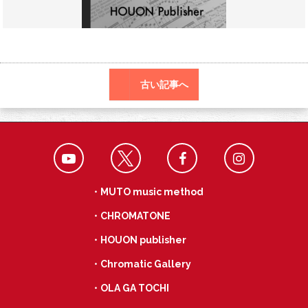
o
a
k
古い記事へ
・MUTO music method
・CHROMATONE
・HOUON publisher
・Chromatic Gallery
・OLA GA TOCHI