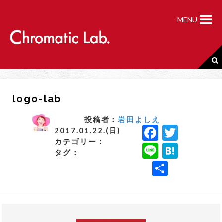
S
k
MENU
i
p
t
o
c
o
n
logo-lab
t
e
n
投稿者：
岩田よしえ
F
T
t
2017.01.22.(日)
カテゴリー：
a
w
Li
H
タグ：
c
it
n
a
共
e
t
e
t
有
b
e
e
o
r
n