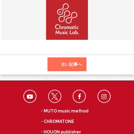
o
a
k
古い記事へ
・MUTO music method
・CHROMATONE
・HOUON publisher