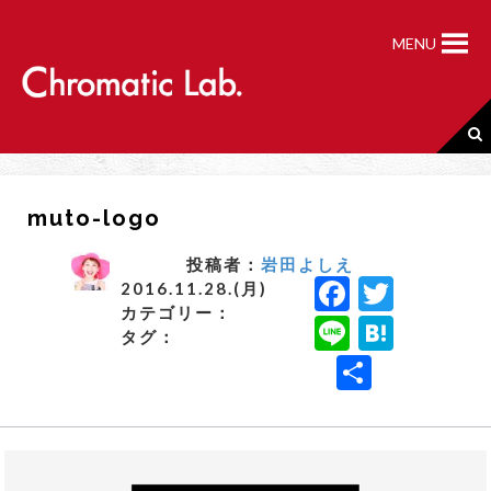
S
k
MENU
i
p
t
o
c
o
n
muto-logo
t
e
n
投稿者：
岩田よしえ
F
T
t
2016.11.28.(月)
カテゴリー：
a
w
Li
H
タグ：
c
it
n
a
共
e
t
e
t
有
b
e
e
o
r
n