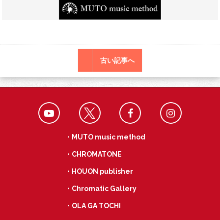
o
a
k
古い記事へ
・MUTO music method
・CHROMATONE
・HOUON publisher
・Chromatic Gallery
・OLA GA TOCHI