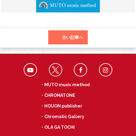
o
a
k
古い記事へ
・MUTO music method
・CHROMATONE
・HOUON publisher
・Chromatic Gallery
・OLA GA TOCHI