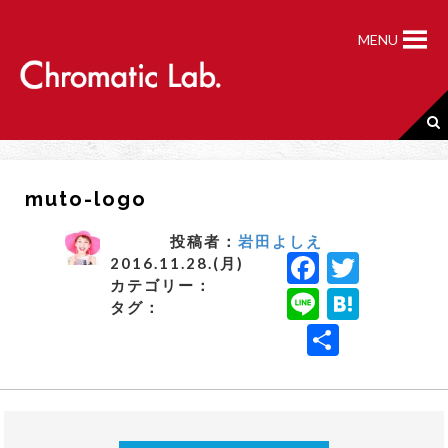
S
k
MENU
i
p
t
o
c
o
n
muto-logo
t
e
n
投稿者：
岩田よしえ
F
T
t
2016.11.28.(月)
カテゴリー：
a
w
Li
H
タグ：
c
it
n
a
共
e
t
e
t
有
b
e
e
o
r
n