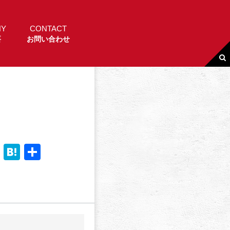
NY
CONTACT
要
お問い合わせ
Li
H
共
n
a
有
e
t
e
n