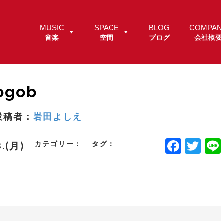
MUSIC
SPACE
BLOG
COMPA
音楽
空間
ブログ
会社概
ogob
投稿者：
岩田よしえ
F
T
カテゴリー：
タグ：
8.(月)
a
w
c
it
e
t
b
e