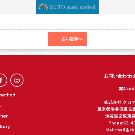
o
r
o
k
古い記事へ
お問い合わせ
Cont
method
株式会社 クロ
E
東京都渋谷区道玄坂
渋谷道玄坂東急
her
Phone:03-4
llery
Mail:mail@ch