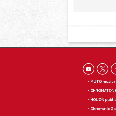
・MUTO music 
・CHROMATON
・HOUON publis
・Chromatic Ga