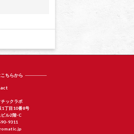
a
はこちらから
act
マチックラボ
1丁目10番8号
ビル2階-C
590-9311
romatic.jp