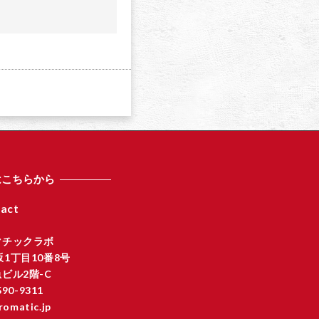
a
はこちらから
act
マチックラボ
1丁目10番8号
ビル2階-C
590-9311
romatic.jp