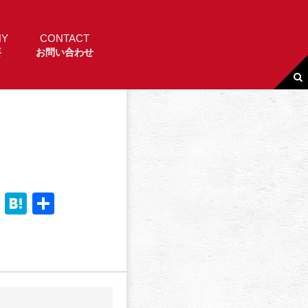
NY
CONTACT
要
お問い合わせ
Li
H
共
n
a
有
e
t
e
n