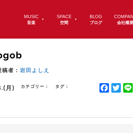
MUSIC
SPACE
BLOG
COMPA
音楽
空間
ブログ
会社概
ogob
投稿者：
岩田よしえ
F
T
カテゴリー：
タグ：
8.(月)
a
w
c
it
e
t
b
e