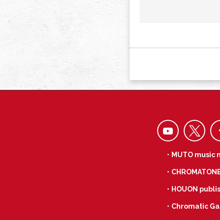
・MUTO music 
・CHROMATON
・HOUON publis
・Chromatic Ga