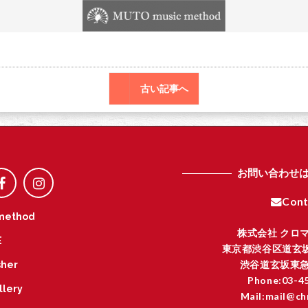
o
r
o
k
古い記事へ
お問い合わせ
Cont
method
株式会社 クロ
E
東京都渋谷区道玄坂
渋谷道玄坂東急
her
Phone:03-4
llery
Mail:mail@ch