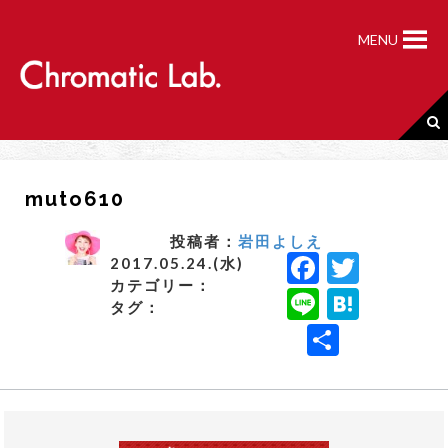
S
k
MENU
i
p
t
o
c
o
n
muto610
t
e
n
投稿者：
岩田よしえ
F
T
t
2017.05.24.(水)
カテゴリー：
a
w
Li
H
タグ：
c
it
n
a
共
e
t
e
t
有
b
e
e
o
r
n