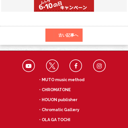
o
a
k
古い記事へ
・MUTO music method
・CHROMATONE
・HOUON publisher
・Chromatic Gallery
・OLA GA TOCHI