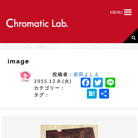
S
k
MENU
i
p
t
o
c
o
n
image
t
e
n
投稿者：
岩田よしえ
F
T
Li
t
2015.12.8.(火)
カテゴリー：
a
w
n
H
共
タグ：
c
it
e
a
有
e
t
t
b
e
e
o
r
n