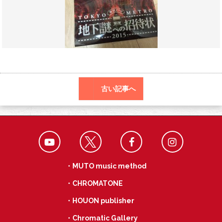
o
a
k
古い記事へ
・MUTO music method
・CHROMATONE
・HOUON publisher
・Chromatic Gallery