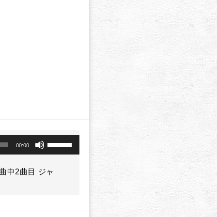
a
ボ
00:00
リ
ュ
ー
9 全5曲中2曲目 ジャ
ム
調
節
に