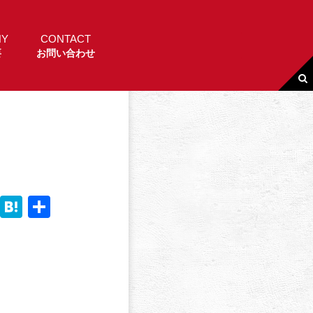
NY
CONTACT
要
お問い合わせ
Li
H
共
n
a
有
e
t
e
n