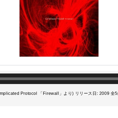
o
r
o
k
Complicated Protocol 「Firewall」より) リリース日: 200