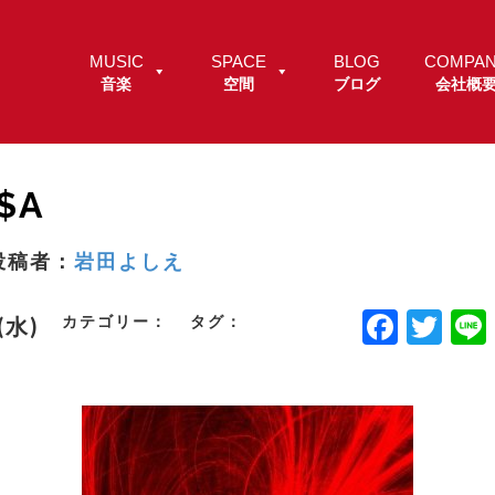
MUSIC
SPACE
BLOG
COMPA
音楽
空間
ブログ
会社概
$A
投稿者：
岩田よしえ
F
T
カテゴリー：
タグ：
.(水)
a
w
c
it
e
t
b
e