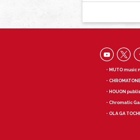
・MUTO music 
・CHROMATON
・HOUON publis
・Chromatic Ga
・OLA GA TOCH