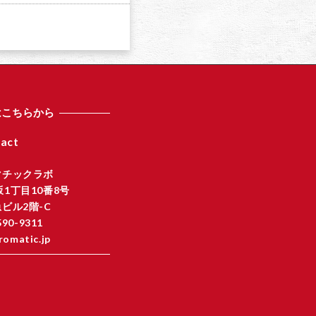
は
上
下
矢
印
キ
ー
を
はこちらから
使
っ
act
て
く
マチックラボ
だ
1丁目10番8号
さ
ビル2階-C
い
590-9311
。
romatic.jp