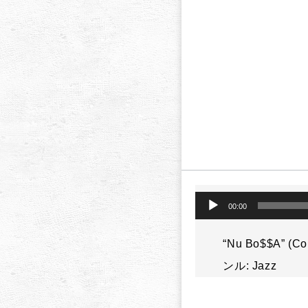
音
00:00
声
プ
レ
“Nu Bo$$A” (
ー
ンル: Jazz
ヤ
ー