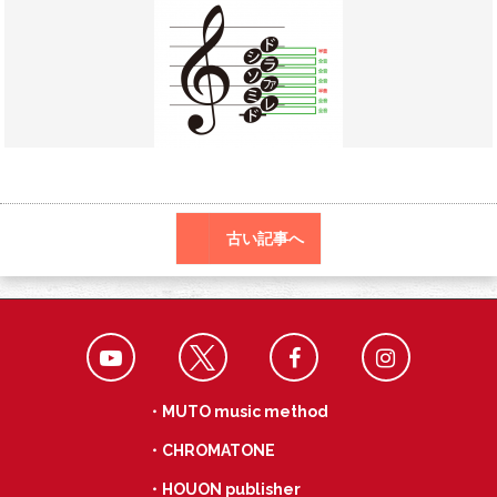
o
a
k
古い記事へ
・MUTO music method
・CHROMATONE
・HOUON publisher