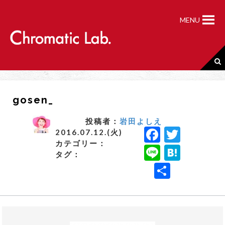
S
k
MENU
i
p
t
o
c
o
n
gosen_
t
e
n
投稿者：
岩田よしえ
F
T
t
2016.07.12.(火)
カテゴリー：
a
w
Li
H
タグ：
c
it
n
a
共
e
t
e
t
有
b
e
e
o
r
n