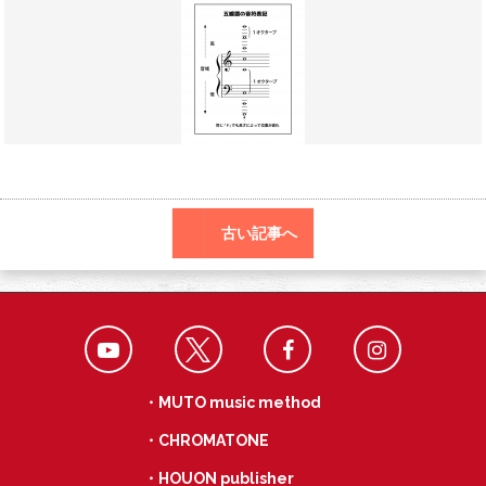
o
a
k
古い記事へ
・MUTO music method
・CHROMATONE
・HOUON publisher