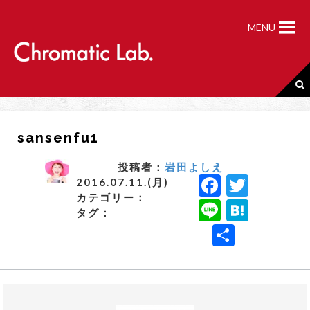
S
k
MENU
i
p
t
o
c
o
n
sansenfu1
t
e
n
投稿者：
岩田よしえ
F
T
t
2016.07.11.(月)
カテゴリー：
a
w
Li
H
タグ：
c
it
n
a
共
e
t
e
t
有
b
e
e
o
r
n