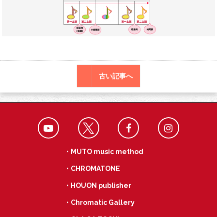
o
a
k
古い記事へ
・MUTO music method
・CHROMATONE
・HOUON publisher
・Chromatic Gallery