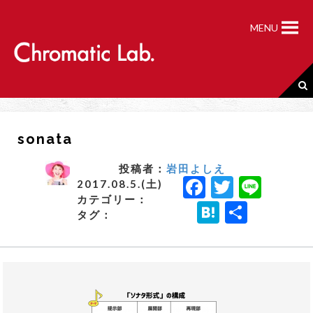
S
k
MENU
i
p
t
o
c
o
n
sonata
t
e
n
投稿者：
岩田よしえ
F
T
Li
t
2017.08.5.(土)
カテゴリー：
a
w
n
H
共
タグ：
c
it
e
a
有
e
t
t
b
e
e
o
r
n