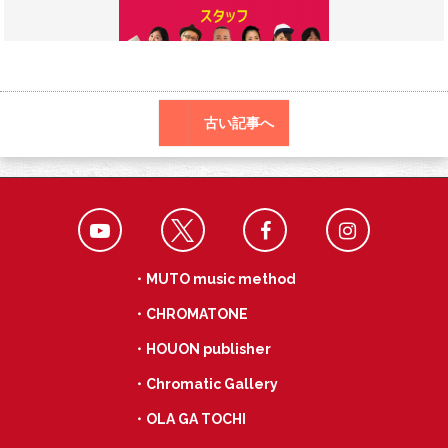
o
a
k
古い記事へ
・MUTO music method
・CHROMATONE
・HOUON publisher
・Chromatic Gallery
・OLA GA TOCHI