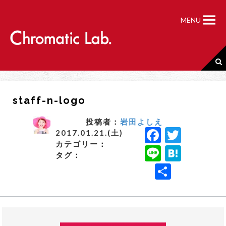
S
k
MENU
i
p
t
o
c
o
n
staff-n-logo
t
e
n
投稿者：
岩田よしえ
F
T
t
2017.01.21.(土)
カテゴリー：
a
w
Li
H
タグ：
c
it
n
a
共
e
t
e
t
有
b
e
e
o
r
n