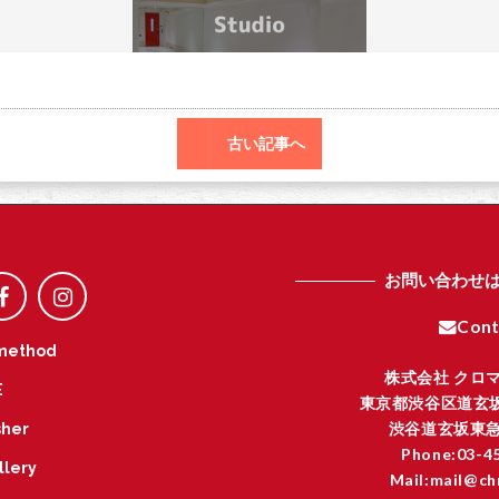
o
r
o
k
古い記事へ
お問い合わせ
Cont
method
株式会社 クロ
E
東京都渋谷区道玄坂
渋谷道玄坂東急
her
Phone:03-4
llery
Mail:mail@ch