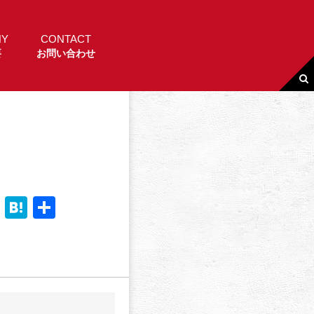
NY
CONTACT
要
お問い合わせ
Li
H
共
n
a
有
e
t
e
n