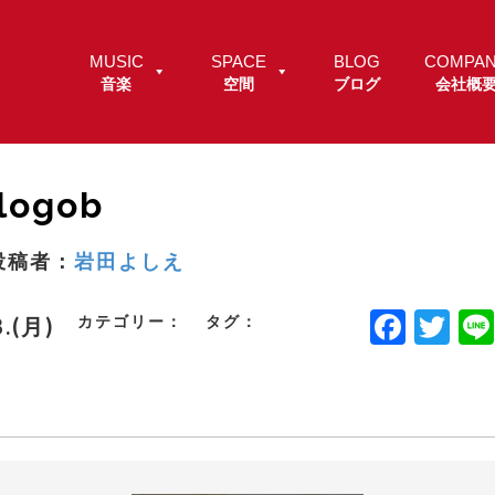
MUSIC
SPACE
BLOG
COMPA
音楽
空間
ブログ
会社概
-logob
投稿者：
岩田よしえ
F
T
カテゴリー：
タグ：
8.(月)
a
w
c
it
e
t
b
e