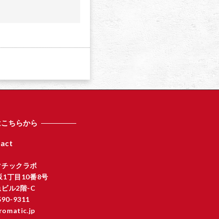
a
はこちらから
act
マチックラボ
1丁目10番8号
ビル2階-C
590-9311
romatic.jp