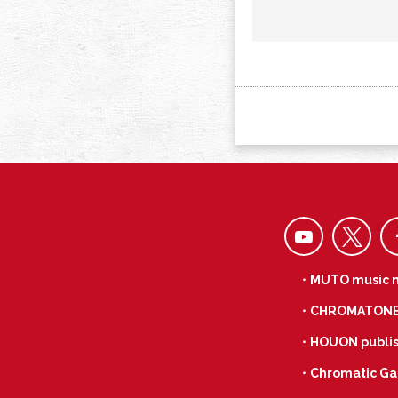
・MUTO music 
・CHROMATON
・HOUON publis
・Chromatic Ga