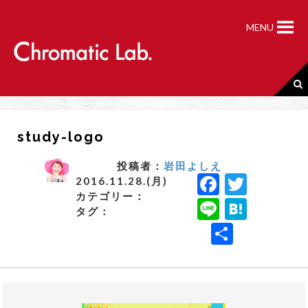
S
k
MENU
i
p
t
o
c
o
n
study-logo
t
e
n
投稿者：
岩田よしえ
F
T
t
2016.11.28.(月)
カテゴリー：
a
w
Li
H
タグ：
c
it
n
a
共
e
t
e
t
有
b
e
e
o
r
n