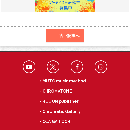
o
a
k
古い記事へ
・MUTO music method
・CHROMATONE
・HOUON publisher
・Chromatic Gallery
・OLA GA TOCHI