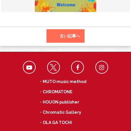
o
a
k
古い記事へ
・MUTO music method
・CHROMATONE
・HOUON publisher
・Chromatic Gallery
・OLA GA TOCHI