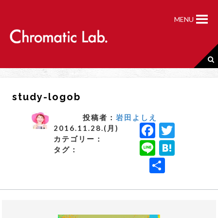
S
k
MENU
i
p
t
o
c
o
n
study-logob
t
e
n
投稿者：
岩田よしえ
F
T
t
2016.11.28.(月)
カテゴリー：
a
w
Li
H
タグ：
c
it
n
a
共
e
t
e
t
有
b
e
e
o
r
n