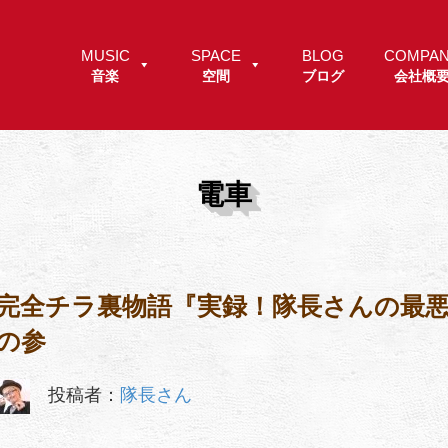
MUSIC
SPACE
BLOG
COMPA
音楽
空間
ブログ
会社概
電車
完全チラ裏物語『実録！隊長さんの最
の参
投稿者：
隊長さん