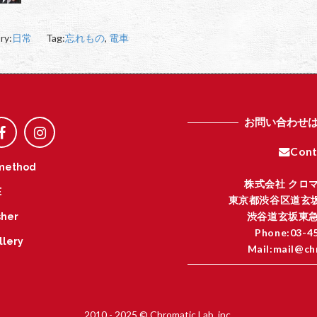
ry:
日常
Tag:
忘れもの
,
電車
お問い合わせ
Cont
method
株式会社 クロ
E
東京都渋谷区道玄坂
渋谷道玄坂東急
her
Phone:03-4
llery
Mail:mail@ch
I
2010 - 2025 © Chromatic Lab. inc.