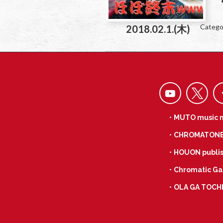
Catego
2018.02.1.(木)
・MUTO music 
・CHROMATON
・HOUON publis
・Chromatic Ga
・OLA GA TOCH