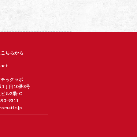
はこちらから
act
マチックラボ
1丁目10番8号
ビル2階-C
590-9311
romatic.jp