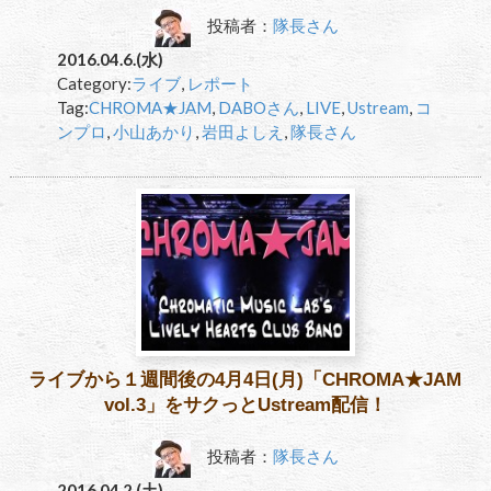
投稿者：
隊長さん
2016.04.6.(水)
Category:
ライブ
,
レポート
Tag:
CHROMA★JAM
,
DABOさん
,
LIVE
,
Ustream
,
コ
ンプロ
,
小山あかり
,
岩田よしえ
,
隊長さん
ライブから１週間後の4月4日(月)「CHROMA★JAM
vol.3」をサクっとUstream配信！
投稿者：
隊長さん
2016.04.2.(土)