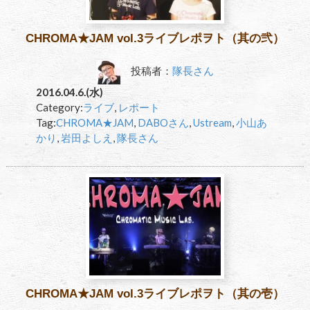
CHROMA★JAM vol.3ライブレポヲト（其の弐）
投稿者：
隊長さん
2016.04.6.(水)
Category:
ライブ
,
レポート
Tag:
CHROMA★JAM
,
DABOさん
,
Ustream
,
小山あ
かり
,
岩田よしえ
,
隊長さん
CHROMA★JAM vol.3ライブレポヲト（其の壱）