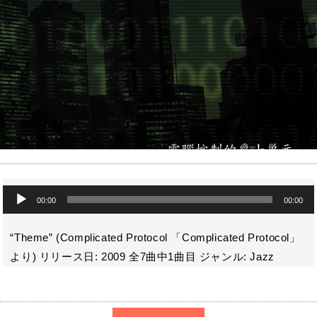
o
a
k
音
00:00
00:00
声
プ
レ
“Theme” (Complicated Protocol 「Complicated Protocol」
ー
より) リリース日: 2009 全7曲中1曲目 ジャンル: Jazz
ヤ
ー