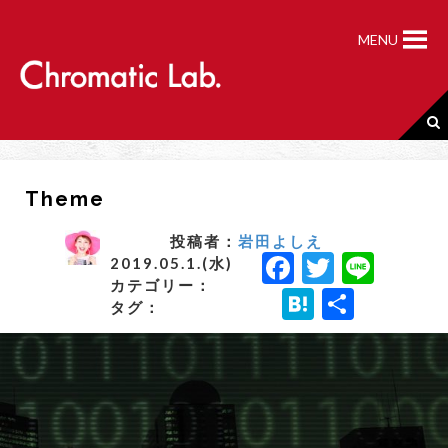
S
k
MENU
i
p
t
o
c
o
n
Theme
t
e
n
投稿者：
岩田よしえ
F
T
Li
t
2019.05.1.(水)
カテゴリー：
a
w
n
H
共
タグ：
c
it
e
a
有
e
t
t
b
e
e
o
r
n