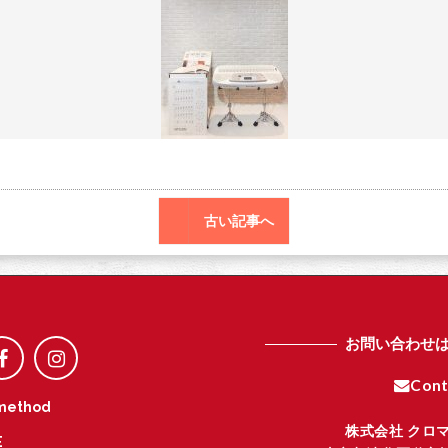
o
r
o
k
古い記事へ
お問い合わせ
Cont
method
株式会社 クロ
E