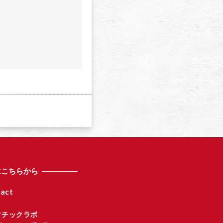
a
はこちらから
act
マチックラボ