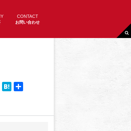
NY
CONTACT
要
お問い合わせ
Li
H
共
n
a
有
e
t
e
n