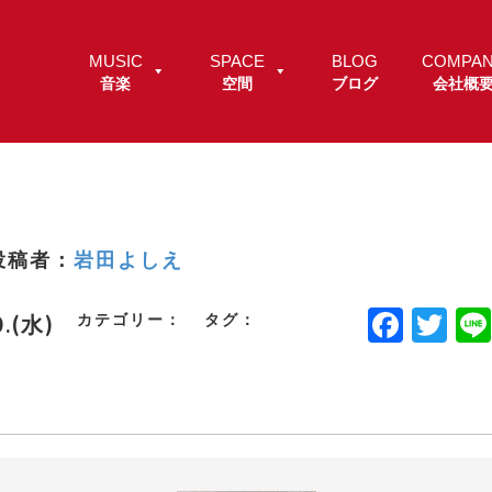
MUSIC
SPACE
BLOG
COMPA
音楽
空間
ブログ
会社概
投稿者：
岩田よしえ
F
T
カテゴリー：
タグ：
0.(水)
a
w
c
it
e
t
b
e