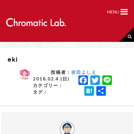
S
k
MENU
i
p
t
o
c
o
n
eki
t
e
n
投稿者：
岩田よしえ
F
T
Li
t
2018.02.4.(日)
カテゴリー：
a
w
n
H
共
タグ：
c
it
e
a
有
e
t
t
b
e
e
o
r
n