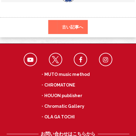
o
a
k
古い記事へ
・MUTO music method
・CHROMATONE
・HOUON publisher
・Chromatic Gallery
・OLA GA TOCHI
お問い合わせはこちらから