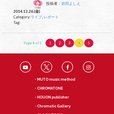
投稿者：
岩田よしえ
2014.12.26.(金)
Category:
ライブ
,
レポート
Tag:
Page 4 of 5
1
2
3
4
5
・MUTO music method
・CHROMATONE
・HOUON publisher
・Chromatic Gallery