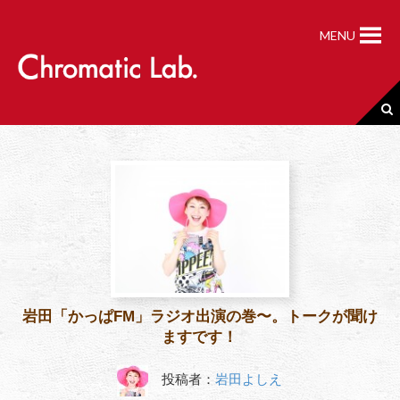
S
k
MENU
i
p
t
o
c
o
n
t
e
n
t
岩田「かっぱFM」ラジオ出演の巻〜。トークが聞け
ますです！
投稿者：
岩田よしえ