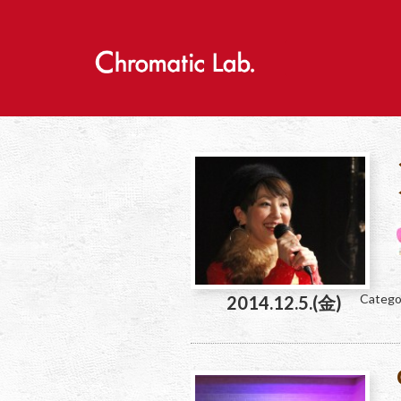
S
k
i
p
t
o
c
o
n
t
e
n
t
Catego
2014.12.5.(金)