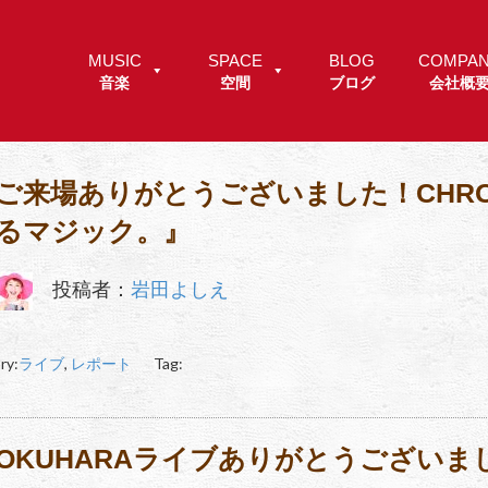
MUSIC
SPACE
BLOG
COMPA
音楽
空間
ブログ
会社概
ご来場ありがとうございました！CHRO
るマジック。』
投稿者：
岩田よしえ
ry:
ライブ
,
レポート
Tag:
OKUHARAライブありがとうございま