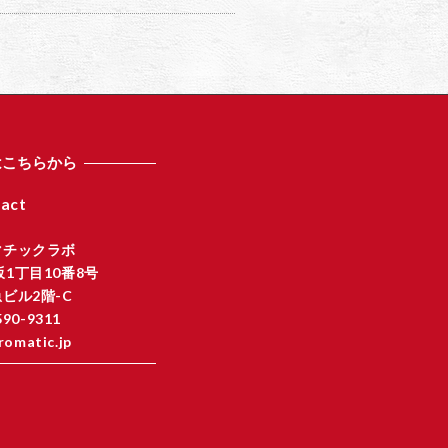
はこちらから
act
マチックラボ
1丁目10番8号
ビル2階-C
590-9311
romatic.jp