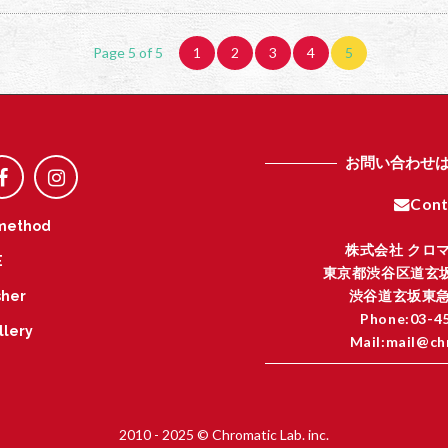
Page 5 of 5
1
2
3
4
5
お問い合わせ
Cont
method
株式会社 クロ
E
東京都渋谷区道玄坂
渋谷道玄坂東急
her
Phone:03-4
llery
Mail:mail@ch
I
2010 - 2025 © Chromatic Lab. inc.