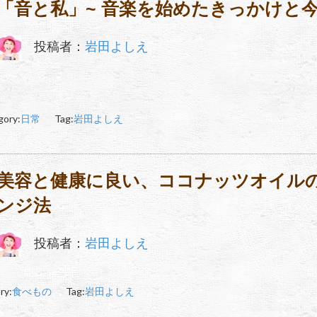
「音と私」~ 音楽を始めたきっかけと
投稿者：
岩田よしえ
gory:
日常
Tag:
岩田よしえ
美容と健康に良い、ココナッツオイル
ンジ法
投稿者：
岩田よしえ
ry:
食べもの
Tag:
岩田よしえ