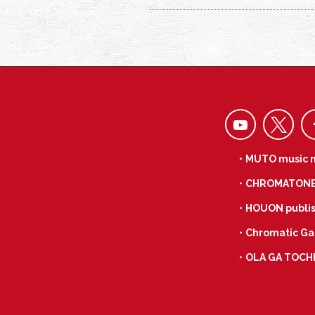
・MUTO music 
・CHROMATON
・HOUON publis
・Chromatic Ga
・OLA GA TOCH