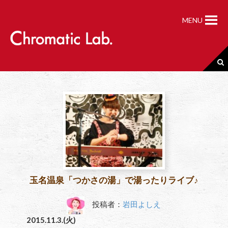
S
k
MENU
i
p
t
o
c
o
n
t
e
n
t
玉名温泉「つかさの湯」で湯ったりライブ♪
投稿者：
岩田よしえ
2015.11.3.(火)