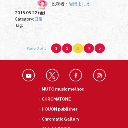
投稿者：
岩田よしえ
2015.05.22.(金)
Category:
日常
Tag:
Page 3 of 5
1
2
3
4
5
・MUTO music method
・CHROMATONE
・HOUON publisher
・Chromatic Gallery