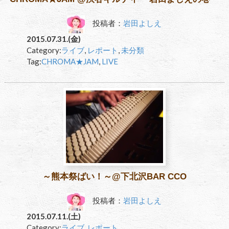
投稿者：
岩田よしえ
2015.07.31.(金)
Category:
ライブ
,
レポート
,
未分類
Tag:
CHROMA★JAM
,
LIVE
～熊本祭ばい！～@下北沢BAR CCO
投稿者：
岩田よしえ
2015.07.11.(土)
Category:
ライブ
,
レポート